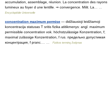
accumulation, assemblage, réunion. La concentration des rayons
lumineux au foyer d une lentille. ⇒ convergence. Milit. La… …
Encyclopédie Universelle
concentration maximum permise
— didžiausioji leidžiamoji
koncentracija statusas T sritis fizika atitikmenys: angl. maximum
permissible concentration vok. höchstzulässige Konzentration, f;
maximal zulässige Konzentration, f rus. предельно допустимая
концентрация, f pranc.… …
Fizikos terminų žodynas