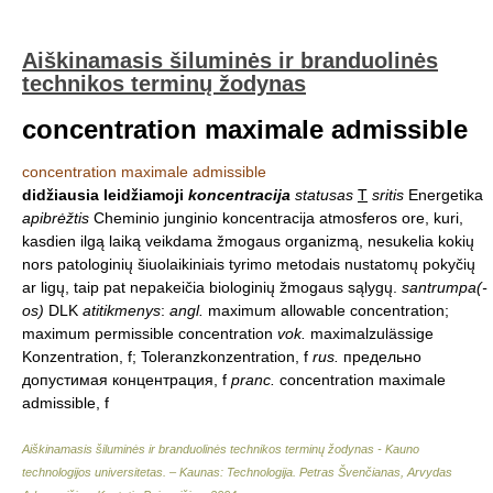
Aiškinamasis šiluminės ir branduolinės
technikos terminų žodynas
concentration maximale admissible
concentration maximale admissible
didžiausia leidžiamoji
koncentracija
statusas
T
sritis
Energetika
apibrėžtis
Cheminio junginio koncentracija atmosferos ore, kuri,
kasdien ilgą laiką veikdama žmogaus organizmą, nesukelia kokių
nors patologinių šiuolaikiniais tyrimo metodais nustatomų pokyčių
ar ligų, taip pat nepakeičia biologinių žmogaus sąlygų.
santrumpa(-
os)
DLK
atitikmenys
:
angl.
maximum allowable concentration;
maximum permissible concentration
vok.
maximalzulässige
Konzentration, f; Toleranzkonzentration, f
rus.
предельно
допустимая концентрация, f
pranc.
concentration maximale
admissible, f
Aiškinamasis šiluminės ir branduolinės technikos terminų žodynas - Kauno
technologijos universitetas. – Kaunas: Technologija
.
Petras Švenčianas, Arvydas