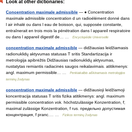
Look at other dictionaries:
Concentration maximale admissible
— ● Concentration
maximale admissible concentration d un radioélément donné dans
l air inhalé ou dans l eau de boisson, qui, supposée constante,
entraînerait en trois mois la pénétration dans l appareil respiratoire
ou dans l appareil digestif de… …
Encyclopédie Universelle
concentration maximale admissible
— didžiausias leidžiamasis
radionuklidų aktyvumas statusas T sritis Standartizacija ir
metrologija apibrėžtis Didžiausias radionuklidų aktyvumas,
nustatytas remiantis radiacinės saugos reikalavimais. atitikmenys:
angl. maximum permissible… …
Penkiakalbis aiškinamasis metrologijos
terminų žodynas
concentration maximale admissible
— didžiausioji leidžiamoji
koncentracija statusas T sritis fizika atitikmenys: angl. maximum
permissible concentration vok. höchstzulässige Konzentration, f;
maximal zulässige Konzentration, f rus. предельно допустимая
концентрация, f pranc.… …
Fizikos terminų žodynas