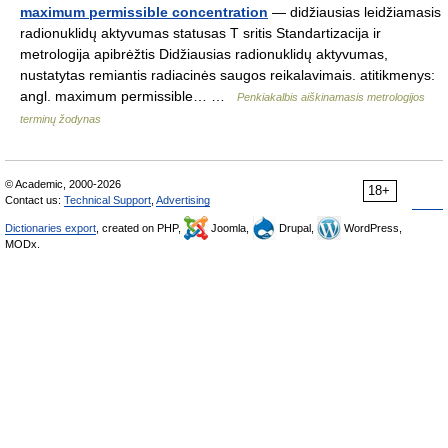
maximum permissible concentration
— didžiausias leidžiamasis
radionuklidų aktyvumas statusas T sritis Standartizacija ir
metrologija apibrėžtis Didžiausias radionuklidų aktyvumas,
nustatytas remiantis radiacinės saugos reikalavimais. atitikmenys:
angl. maximum permissible… …
Penkiakalbis aiškinamasis metrologijos
terminų žodynas
© Academic, 2000-2026
18+
Contact us:
Technical Support
,
Advertising
Dictionaries export
, created on PHP,
Joomla,
Drupal,
WordPress,
MODx.