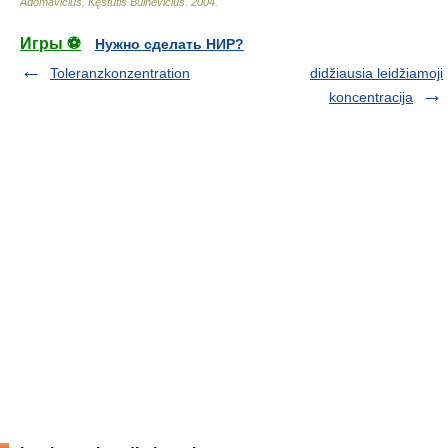
Adomavičius, Kęstutis Buinevičius
.
2004
.
Игры ⚽
Нужно сделать НИР?
Toleranzkonzentration
didžiausia leidžiamoji
koncentracija