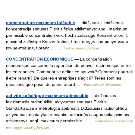
concentration maximum tolérable
— didžiausioji leidžiamoji
koncentracija statusas T sritis fizika atitikmenys: angl. maximum
permissible concentration vok. höchstzulässige Konzentration, f;
maximal zulässige Konzentration, f rus. предельно допустимая
концентрация, f pranc.… …
Fizikos terminų žodynas
CONCENTRATION ÉCONOMIQUE
— La concentration
économique concerne la répartition du pouvoir économique entre
les entreprises. Comment se définit ce pouvoir? Comment pourrait
il être réparti? De quelles entreprises s’agit il? Telles sont les
questions que pose, de prime abord …
Encyclopédie Universelle
activité spécifique maximum admissible
— didžiausias
leidžiamasis radionuklidų aktyvumas statusas T sritis
Standartizacija ir metrologija apibrėžtis Didžiausias radionuklidų
aktyvumas, nustatytas remiantis radiacinės saugos reikalavimais.
atitikmenys: angl. maximum permissible… …
Penkiakalbis aiškinamasis
metrologijos terminų žodynas