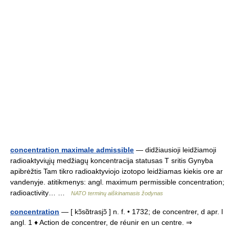
concentration maximale admissible
— didžiausioji leidžiamoji
radioaktyviųjų medžiagų koncentracija statusas T sritis Gynyba
apibrėžtis Tam tikro radioaktyviojo izotopo leidžiamas kiekis ore ar
vandenyje. atitikmenys: angl. maximum permissible concentration;
radioactivity… …
NATO terminų aiškinamasis žodynas
concentration
— [ kɔ̃sɑ̃trasjɔ̃ ] n. f. • 1732; de concentrer, d apr. l
angl. 1 ♦ Action de concentrer, de réunir en un centre. ⇒